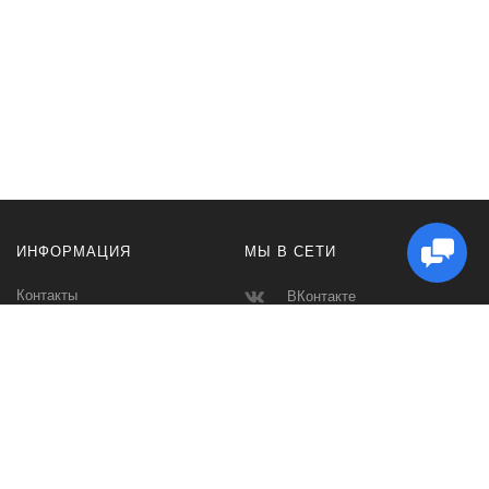
ИНФОРМАЦИЯ
МЫ В СЕТИ
Контакты
ВКонтакте
Доставка и Оплата
Телеграмм
Производители
Макс
Карта сайта
Instagram
Ватсап