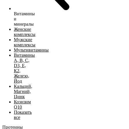
Витамины
и
минералы
Женские
комплексы
Мужские
комплексы
Мультивитамины
Витамины
А, B, C,
D3, Е,
К2,
Железо,
Йод
Кальций,
Магний,
Цинк
Коэнзим
Q10
Показать
все
Протеины