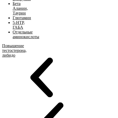
Бета
Аланин,
Таурин
Глютамин
5-HTP,
ГАБА
Отдельные
аминокислоты
Повышение
тестостерона,
либидо