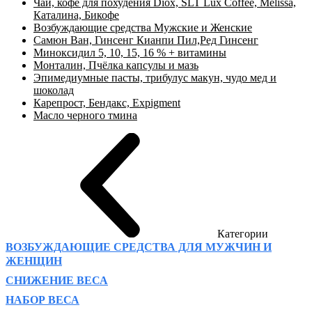
Чай, кофе для похудения Diox, SLT Lux Coffee, Melissa,
Каталина, Бикофе
Возбуждающие средства Мужские и Женские
Самюн Ван, Гинсенг Кианпи Пил,Ред Гинсенг
Миноксидил 5, 10, 15, 16 % + витамины
Монталин, Пчёлка капсулы и мазь
Эпимедиумные пасты, трибулус макун, чудо мед и
шоколад
Карепрост, Бендакс, Expigment
Масло черного тмина
Категории
ВОЗБУЖДАЮЩИЕ СРЕДСТВА ДЛЯ МУЖЧИН И
ЖЕНЩИН
СНИЖЕНИЕ ВЕСА
НАБОР ВЕСА