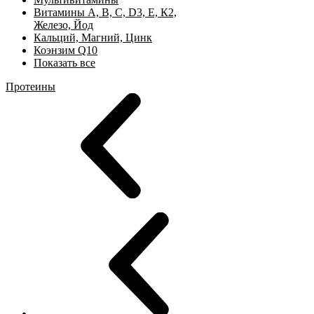
Витамины А, B, C, D3, Е, К2,
Железо, Йод
Кальций, Магний, Цинк
Коэнзим Q10
Показать все
Протеины