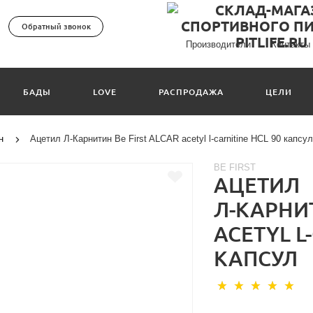
Обратный звонок
Производители
Контакты
БАДЫ
LOVE
РАСПРОДАЖА
ЦЕЛИ
н
Ацетил Л-Карнитин Be First ALCAR acetyl l-carnitine HCL 90 капсу
BE FIRST
АЦЕТИЛ
Л-КАРНИТ
ACETYL L
КАПСУЛ