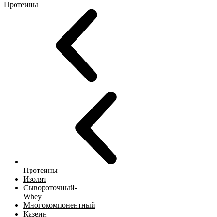
Протеины
Протеины
Изолят
Сывороточный-
Whey
Многокомпонентный
Казеин