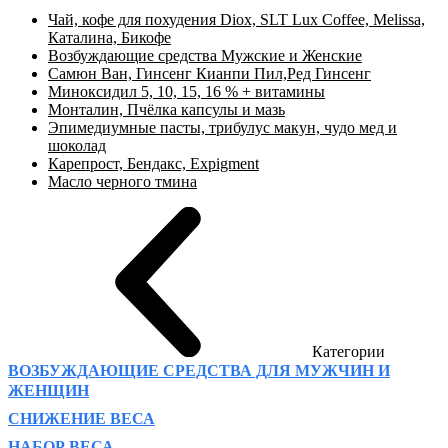
Чай, кофе для похудения Diox, SLT Lux Coffee, Melissa,
Каталина, Бикофе
Возбуждающие средства Мужские и Женские
Самюн Ван, Гинсенг Кианпи Пил,Ред Гинсенг
Миноксидил 5, 10, 15, 16 % + витамины
Монталин, Пчёлка капсулы и мазь
Эпимедиумные пасты, трибулус макун, чудо мед и
шоколад
Карепрост, Бендакс, Expigment
Масло черного тмина
Категории
ВОЗБУЖДАЮЩИЕ СРЕДСТВА ДЛЯ МУЖЧИН И
ЖЕНЩИН
СНИЖЕНИЕ ВЕСА
НАБОР ВЕСА