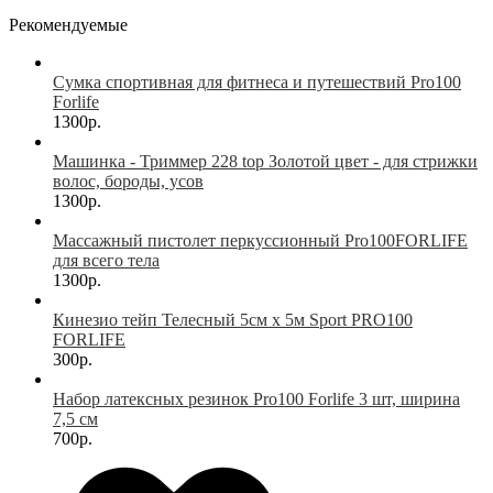
Рекомендуемые
Сумка спортивная для фитнеса и путешествий Pro100
Forlife
1300р.
Машинка - Триммер 228 top Золотой цвет - для стрижки
волос, бороды, усов
1300р.
Массажный пистолет перкуссионный Pro100FORLIFE
для всего тела
1300р.
Кинезио тейп Телесный 5см х 5м Sport PRO100
FORLIFE
300р.
Набор латексных резинок Pro100 Forlife 3 шт, ширина
7,5 см
700р.