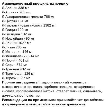
Аминокислотный профиль на порцию:
Л-Аланин 338 мг
Л-Аргинин 205 мг
Л-Аспарагиновая кислота 766 мг
Л-Цистин 161 мг
Л-Глютаминовая кислота 1382 мг
Л-Глицин 129 мг
Л-Гистидин 132 мг
Л-Изолейцин 490 мг
Л-Лейцин 1027 мг
Л-Лизин 785 мг
Л-Метионин 146 мг
Л-Фенилаланин 214 мг
Л-Пролин 401 мг
Л-Серин 374 мг
Л-Треонин 482 мг
Л-Триптофан 126 мг
Л-Тирозин 237 мг
Прочие ингредиенты:
гидролизованный концентрат
сывороточного протеина, карбонат кальция, стеариновая
кислота, кроскармеллоза натрия, стеарат магния, силикагель,
целлюлозное покрытие.
Рекомендации по применению:
принимайте четыре таблетки
до тренировки и четыре таблетки после тренировки.