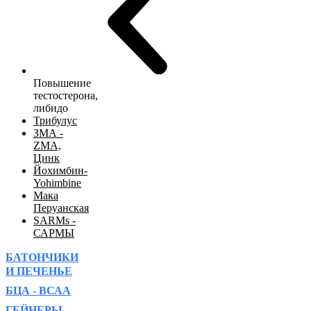
Повышение
тестостерона,
либидо
Трибулус
ЗМА -
ZMA,
Цинк
Йохимбин-
Yohimbine
Мака
Перуанская
SARMs -
САРМЫ
БАТОНЧИКИ
И ПЕЧЕНЬЕ
БЦА - ВСАА
ГЕЙНЕРЫ