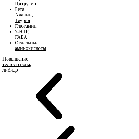
Цитрулин
Бета
Аланин,
Таурин
Глютамин
5-HTP,
ГАБА
Отдельные
аминокислоты
Повышение
тестостерона,
либидо