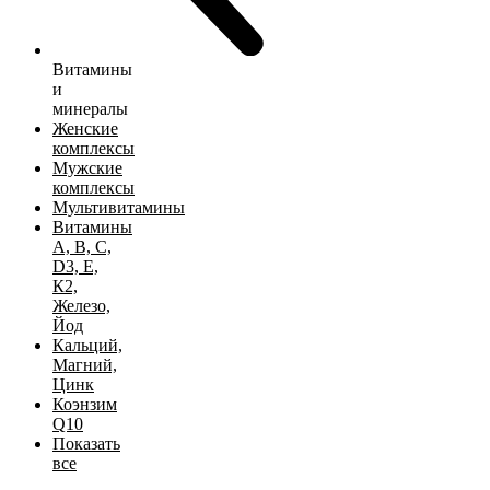
Витамины
и
минералы
Женские
комплексы
Мужские
комплексы
Мультивитамины
Витамины
А, B, C,
D3, Е,
К2,
Железо,
Йод
Кальций,
Магний,
Цинк
Коэнзим
Q10
Показать
все