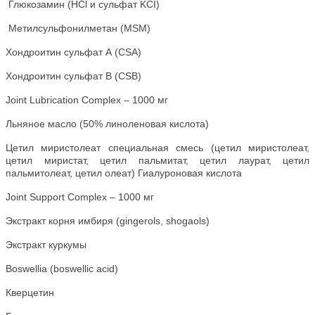
Глюкозамин (HCl и сульфат KCI)
Метилсульфонилметан (MSM)
Хондроитин сульфат А (CSA)
Хондроитин сульфат B (CSB)
Joint Lubrication Complex – 1000 мг
Льняное масло (50% линоленовая кислота)
Цетил миристолеат специальная смесь (цетил миристолеат,
цетил миристат, цетил пальмитат, цетил лаурат, цетил
пальмитолеат, цетил олеат) Гиалуроновая кислота
Joint Support Complex – 1000 мг
Экстракт корня имбиря (gingerols, shogaols)
Экстракт куркумы
Boswellia (boswellic acid)
Кверцетин