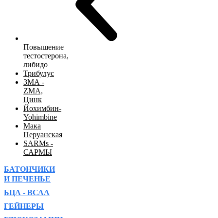
Повышение
тестостерона,
либидо
Трибулус
ЗМА -
ZMA,
Цинк
Йохимбин-
Yohimbine
Мака
Перуанская
SARMs -
САРМЫ
БАТОНЧИКИ
И ПЕЧЕНЬЕ
БЦА - ВСАА
ГЕЙНЕРЫ