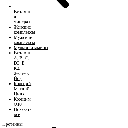
Витамины
и
минералы
Женские
комплексы
Мужские
комплексы
Мультивитамины
Витамины
А, B, C,
D3, Е,
К2,
Железо,
Йод
Кальций,
Магний,
Цинк
Коэнзим
Q10
Показать
все
Протеины