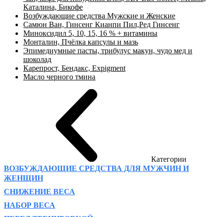
Каталина, Бикофе
Возбуждающие средства Мужские и Женские
Самюн Ван, Гинсенг Кианпи Пил,Ред Гинсенг
Миноксидил 5, 10, 15, 16 % + витамины
Монталин, Пчёлка капсулы и мазь
Эпимедиумные пасты, трибулус макун, чудо мед и
шоколад
Карепрост, Бендакс, Expigment
Масло черного тмина
Категории
ВОЗБУЖДАЮЩИЕ СРЕДСТВА ДЛЯ МУЖЧИН И
ЖЕНЩИН
СНИЖЕНИЕ ВЕСА
НАБОР ВЕСА