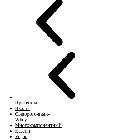
Протеины
Изолят
Сывороточный-
Whey
Многокомпонентный
Казеин
Vegan