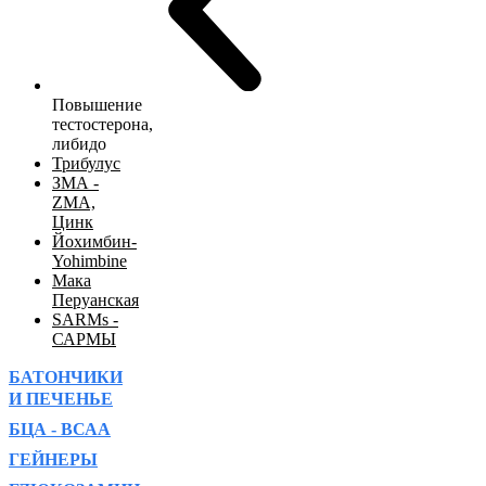
Повышение
тестостерона,
либидо
Трибулус
ЗМА -
ZMA,
Цинк
Йохимбин-
Yohimbine
Мака
Перуанская
SARMs -
САРМЫ
БАТОНЧИКИ
И ПЕЧЕНЬЕ
БЦА - ВСАА
ГЕЙНЕРЫ