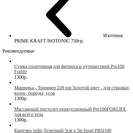
Изотоник
PRIME KRAFT ISOTONIC 750гр.
Рекомендуемые
Сумка спортивная для фитнеса и путешествий Pro100
Forlife
1300р.
Машинка - Триммер 228 top Золотой цвет - для стрижки
волос, бороды, усов
1300р.
Массажный пистолет перкуссионный Pro100FORLIFE
для всего тела
1300р.
Кинезио тейп Телесный 5см х 5м Sport PRO100