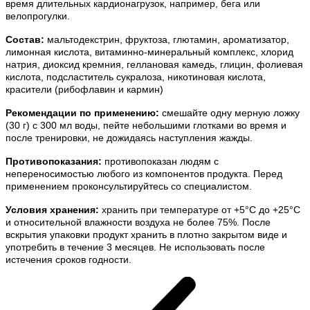
время длительных кардионагрузок, например, бега или
велопрогулки.
Состав:
мальтодекстрин, фруктоза, глютамин, ароматизатор,
лимонная кислота, витаминно-минеральный комплекс, хлорид
натрия, диоксид кремния, геллановая камедь, глицин, фолиевая
кислота, подсластитель сукралоза, никотиновая кислота,
красители (рибофлавин и кармин)
Рекомендации по применению:
смешайте одну мерную ложку
(30 г) с 300 мл воды, пейте небольшими глотками во время и
после тренировки, не дожидаясь наступления жажды.
Противопоказания:
противопоказан людям с
непереносимостью любого из компонентов продукта. Перед
применением проконсультируйтесь со специалистом.
Условия хранения:
хранить при температуре от +5°С до +25°С
и относительной влажности воздуха не более 75%. После
вскрытия упаковки продукт хранить в плотно закрытом виде и
употребить в течение 3 месяцев. Не использовать после
истечения сроков годности.