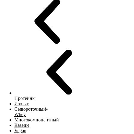
Протеины
Изолят
Сывороточный-
Whey
Многокомпонентный
Казеин
Vegan