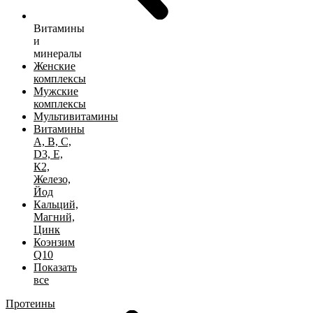
Витамины
и
минералы
Женские
комплексы
Мужские
комплексы
Мультивитамины
Витамины
А, B, C,
D3, Е,
К2,
Железо,
Йод
Кальций,
Магний,
Цинк
Коэнзим
Q10
Показать
все
Протеины