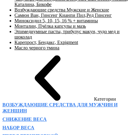
Каталина, Бикофе
Возбуждающие средства Мужские и Женские
Самюн Ван, Гинсенг Кианпи Пил,Ред Гинсенг
Миноксидил 5, 10, 15, 16 % + витамины
Монталин, Пчёлка капсулы и мазь
Эпимедиумные пасты, трибулус макун, чудо мед и
шоколад
Карепрост, Бендакс, Expigment
Масло черного тмина
Категории
ВОЗБУЖДАЮЩИЕ СРЕДСТВА ДЛЯ МУЖЧИН И
ЖЕНЩИН
СНИЖЕНИЕ ВЕСА
НАБОР ВЕСА