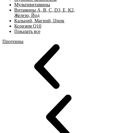
Мультивитамины
Витамины А, B, C, D3, Е, К2,
Железо, Йод
Кальций, Магний, Цинк
Коэнзим Q10
Показать все
Протеины