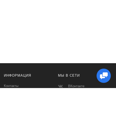
ИНФОРМАЦИЯ
МЫ В СЕТИ
Контакты
ВКонтакте
Доставка и Оплата
Телеграмм
Производители
Макс
Карта сайта
Instagram