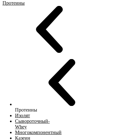
Протеины
Протеины
Изолят
Сывороточный-
Whey
Многокомпонентный
Казеин