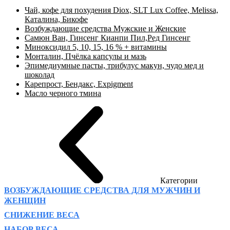
Чай, кофе для похудения Diox, SLT Lux Coffee, Melissa,
Каталина, Бикофе
Возбуждающие средства Мужские и Женские
Самюн Ван, Гинсенг Кианпи Пил,Ред Гинсенг
Миноксидил 5, 10, 15, 16 % + витамины
Монталин, Пчёлка капсулы и мазь
Эпимедиумные пасты, трибулус макун, чудо мед и
шоколад
Карепрост, Бендакс, Expigment
Масло черного тмина
Категории
ВОЗБУЖДАЮЩИЕ СРЕДСТВА ДЛЯ МУЖЧИН И
ЖЕНЩИН
СНИЖЕНИЕ ВЕСА
НАБОР ВЕСА