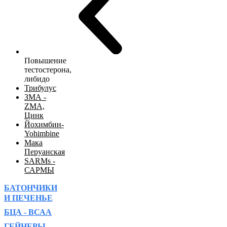
Повышение
тестостерона,
либидо
Трибулус
ЗМА -
ZMA,
Цинк
Йохимбин-
Yohimbine
Мака
Перуанская
SARMs -
САРМЫ
БАТОНЧИКИ
И ПЕЧЕНЬЕ
БЦА - ВСАА
ГЕЙНЕРЫ