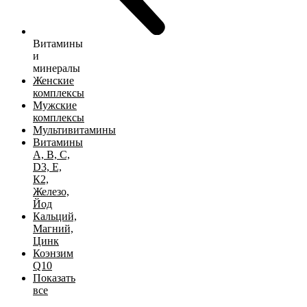
Витамины
и
минералы
Женские
комплексы
Мужские
комплексы
Мультивитамины
Витамины
А, B, C,
D3, Е,
К2,
Железо,
Йод
Кальций,
Магний,
Цинк
Коэнзим
Q10
Показать
все