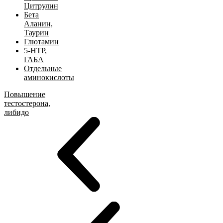
Цитрулин
Бета
Аланин,
Таурин
Глютамин
5-HTP,
ГАБА
Отдельные
аминокислоты
Повышение
тестостерона,
либидо