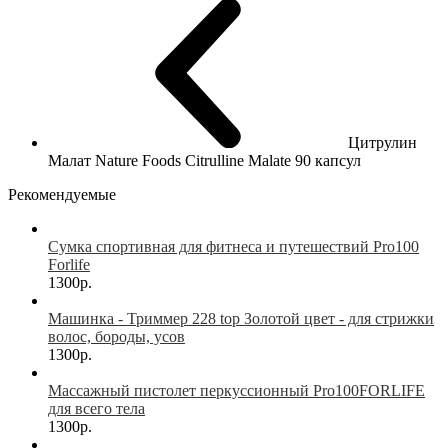
Цитрулин
Малат Nature Foods Citrulline Malate 90 капсул
Рекомендуемые
Сумка спортивная для фитнеса и путешествий Pro100
Forlife
1300р.
Машинка - Триммер 228 top Золотой цвет - для стрижки
волос, бороды, усов
1300р.
Массажный пистолет перкуссионный Pro100FORLIFE
для всего тела
1300р.