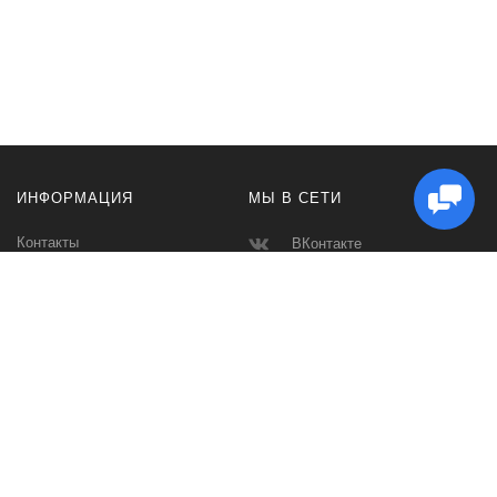
ИНФОРМАЦИЯ
МЫ В СЕТИ
Контакты
ВКонтакте
Доставка и Оплата
Телеграмм
Производители
Макс
Карта сайта
Instagram
Ватсап