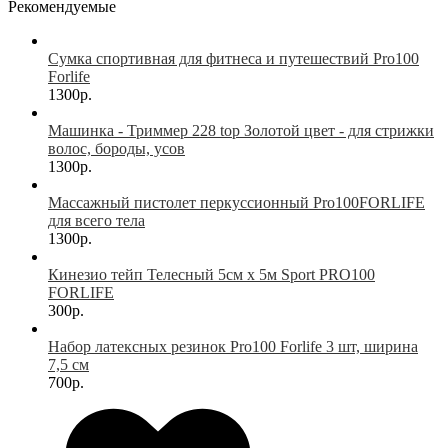
Рекомендуемые
Сумка спортивная для фитнеса и путешествий Pro100
Forlife
1300р.
Машинка - Триммер 228 top Золотой цвет - для стрижки
волос, бороды, усов
1300р.
Массажный пистолет перкуссионный Pro100FORLIFE
для всего тела
1300р.
Кинезио тейп Телесный 5см х 5м Sport PRO100
FORLIFE
300р.
Набор латексных резинок Pro100 Forlife 3 шт, ширина
7,5 см
700р.