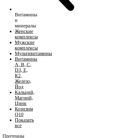
Витамины
и
минералы
Женские
комплексы
Мужские
комплексы
Мультивитамины
Витамины
А, B, C,
D3, Е,
К2,
Железо,
Йод
Кальций,
Магний,
Цинк
Коэнзим
Q10
Показать
все
Протеины