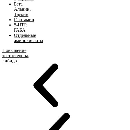
Бета
Аланин,
Таурин
Глютамин
5-HTP,
ГАБА
Отдельные
аминокислоты
Повышение
тестостерона,
либидо