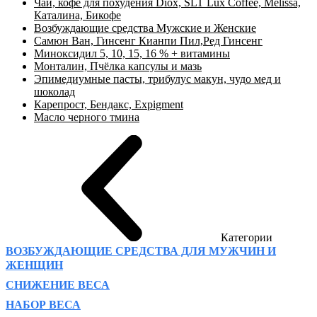
Чай, кофе для похудения Diox, SLT Lux Coffee, Melissa,
Каталина, Бикофе
Возбуждающие средства Мужские и Женские
Самюн Ван, Гинсенг Кианпи Пил,Ред Гинсенг
Миноксидил 5, 10, 15, 16 % + витамины
Монталин, Пчёлка капсулы и мазь
Эпимедиумные пасты, трибулус макун, чудо мед и
шоколад
Карепрост, Бендакс, Expigment
Масло черного тмина
Категории
ВОЗБУЖДАЮЩИЕ СРЕДСТВА ДЛЯ МУЖЧИН И
ЖЕНЩИН
СНИЖЕНИЕ ВЕСА
НАБОР ВЕСА