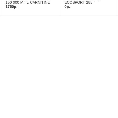
150 000 МГ L-CARNITINE
ECOSPORT 288 Г
1000 МЛ
1750р.
0р.