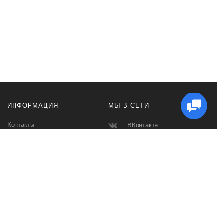
ИНФОРМАЦИЯ
МЫ В СЕТИ
Контакты
ВКонтакте
Доставка и Оплата
Телеграмм
Производители
Макс
Карта сайта
Instagram
Ватсап