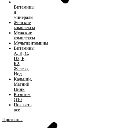
Витамины
и
минералы
Женские
комплексы
Мужские
комплексы
Мультивитамины
Витамины
А, B, C,
D3, Е,
К2,
Железо,
Йод
Кальций,
Магний,
Цинк
Коэнзим
Q10
Показать
все
Протеины