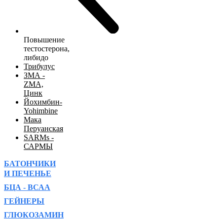
Повышение
тестостерона,
либидо
Трибулус
ЗМА -
ZMA,
Цинк
Йохимбин-
Yohimbine
Мака
Перуанская
SARMs -
САРМЫ
БАТОНЧИКИ
И ПЕЧЕНЬЕ
БЦА - ВСАА
ГЕЙНЕРЫ
ГЛЮКОЗАМИН