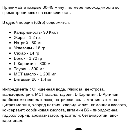
Принимайте каждые 30-45 минут, по мере необходимости во
время тренировок на выносливость.
В одной порции (60гр) содержится:
Калорийность- 90 Ккал
Жиры - 1,2 гр.
Натрий - 50 мг
Углеводы - 18 гр
Сахар - 14 гр
Белок - 1,72 гр
L-Карнитин - 800 мг
Таурин - 800 мг
МСТ масло - 1 200 мг
Витамин В6 - 1,4 мг
Ингредиенты:
Очищенная вода, глюкоза, декстроза,
мальтодекстрин, МСТ масло, таурин, L-Карнитин, L-Аргинин,
карбоксемитилцеллюлоза, натриевая соль, магния глюконат,
цитрат магния, хлорид натрия, хлорид калия, лимонная кислота,
консервант: сорбиновая кислота, витамин В6 - пиридоксина
гидрохлрорид, ароматизатор, красители: бета-каротин, апо-
каротенал.