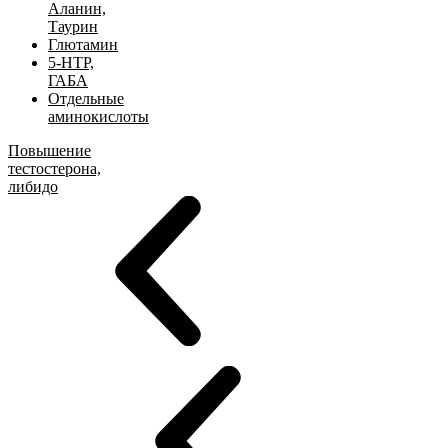
Аланин,
Таурин
Глютамин
5-HTP,
ГАБА
Отдельные
аминокислоты
Повышение
тестостерона,
либидо