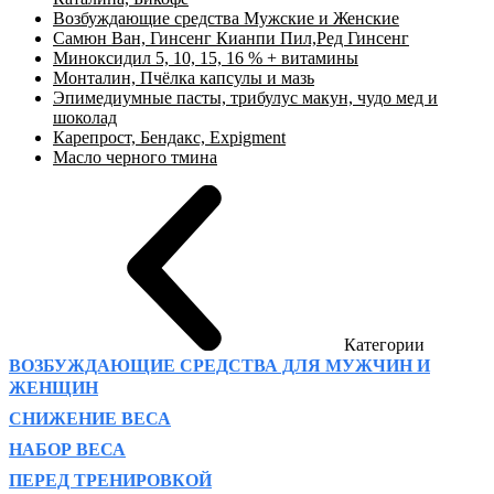
Возбуждающие средства Мужские и Женские
Самюн Ван, Гинсенг Кианпи Пил,Ред Гинсенг
Миноксидил 5, 10, 15, 16 % + витамины
Монталин, Пчёлка капсулы и мазь
Эпимедиумные пасты, трибулус макун, чудо мед и
шоколад
Карепрост, Бендакс, Expigment
Масло черного тмина
Категории
ВОЗБУЖДАЮЩИЕ СРЕДСТВА ДЛЯ МУЖЧИН И
ЖЕНЩИН
СНИЖЕНИЕ ВЕСА
НАБОР ВЕСА
ПЕРЕД ТРЕНИРОВКОЙ