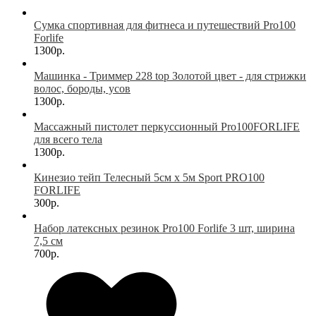
Сумка спортивная для фитнеса и путешествий Pro100
Forlife
1300р.
Машинка - Триммер 228 top Золотой цвет - для стрижки
волос, бороды, усов
1300р.
Массажный пистолет перкуссионный Pro100FORLIFE
для всего тела
1300р.
Кинезио тейп Телесный 5см х 5м Sport PRO100
FORLIFE
300р.
Набор латексных резинок Pro100 Forlife 3 шт, ширина
7,5 см
700р.