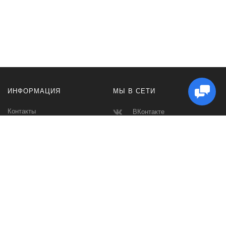
ИНФОРМАЦИЯ
МЫ В СЕТИ
Контакты
ВКонтакте
Доставка и Оплата
Телеграмм
Производители
Макс
Карта сайта
Instagram
Ватсап