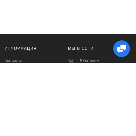
ИНФОРМАЦИЯ
МЫ В СЕТИ
Контакты
ВКонтакте
Доставка и Оплата
Телеграмм
Производители
Макс
Карта сайта
Instagram
Ватсап