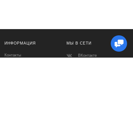
ИНФОРМАЦИЯ
МЫ В СЕТИ
Контакты
ВКонтакте
Доставка и Оплата
Телеграмм
Производители
Макс
Карта сайта
Instagram
Ватсап