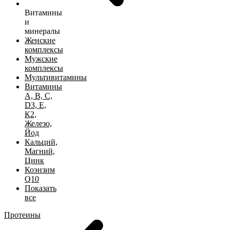
Витамины
и
минералы
Женские
комплексы
Мужские
комплексы
Мультивитамины
Витамины
А, B, C,
D3, Е,
К2,
Железо,
Йод
Кальций,
Магний,
Цинк
Коэнзим
Q10
Показать
все
Протеины