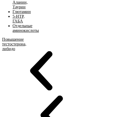
Аланин,
Таурин
Глютамин
5-HTP,
ГАБА
Отдельные
аминокислоты
Повышение
тестостерона,
либидо