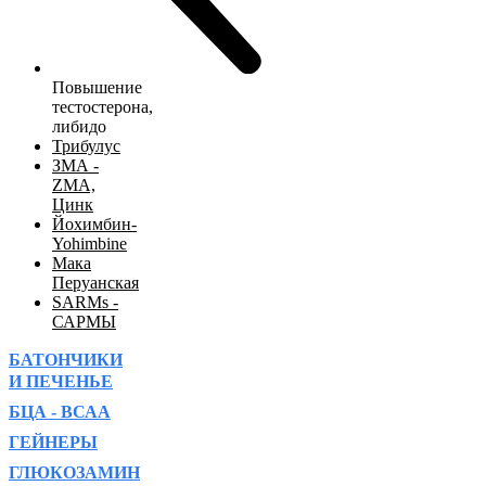
Повышение
тестостерона,
либидо
Трибулус
ЗМА -
ZMA,
Цинк
Йохимбин-
Yohimbine
Мака
Перуанская
SARMs -
САРМЫ
БАТОНЧИКИ
И ПЕЧЕНЬЕ
БЦА - ВСАА
ГЕЙНЕРЫ
ГЛЮКОЗАМИН