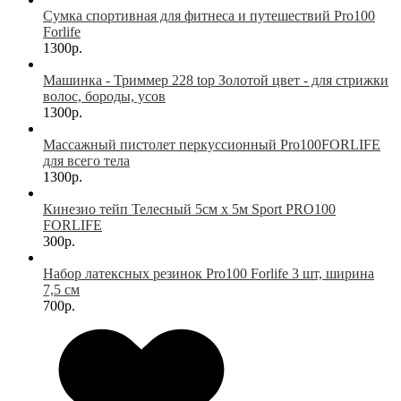
Сумка спортивная для фитнеса и путешествий Pro100
Forlife
1300р.
Машинка - Триммер 228 top Золотой цвет - для стрижки
волос, бороды, усов
1300р.
Массажный пистолет перкуссионный Pro100FORLIFE
для всего тела
1300р.
Кинезио тейп Телесный 5см х 5м Sport PRO100
FORLIFE
300р.
Набор латексных резинок Pro100 Forlife 3 шт, ширина
7,5 см
700р.