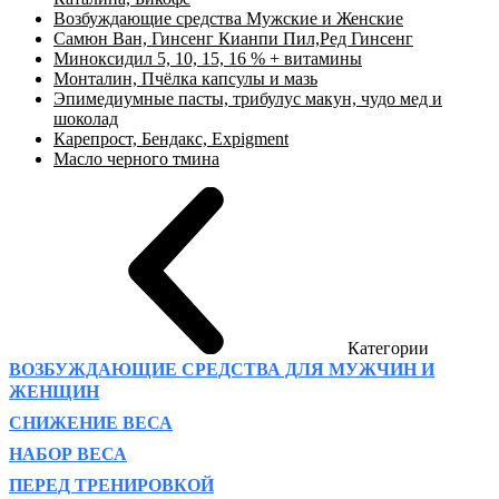
Возбуждающие средства Мужские и Женские
Самюн Ван, Гинсенг Кианпи Пил,Ред Гинсенг
Миноксидил 5, 10, 15, 16 % + витамины
Монталин, Пчёлка капсулы и мазь
Эпимедиумные пасты, трибулус макун, чудо мед и
шоколад
Карепрост, Бендакс, Expigment
Масло черного тмина
Категории
ВОЗБУЖДАЮЩИЕ СРЕДСТВА ДЛЯ МУЖЧИН И
ЖЕНЩИН
СНИЖЕНИЕ ВЕСА
НАБОР ВЕСА
ПЕРЕД ТРЕНИРОВКОЙ