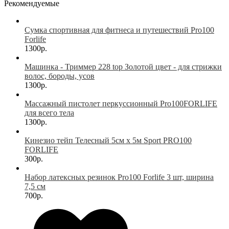
Рекомендуемые
Сумка спортивная для фитнеса и путешествий Pro100
Forlife
1300р.
Машинка - Триммер 228 top Золотой цвет - для стрижки
волос, бороды, усов
1300р.
Массажный пистолет перкуссионный Pro100FORLIFE
для всего тела
1300р.
Кинезио тейп Телесный 5см х 5м Sport PRO100
FORLIFE
300р.
Набор латексных резинок Pro100 Forlife 3 шт, ширина
7,5 см
700р.