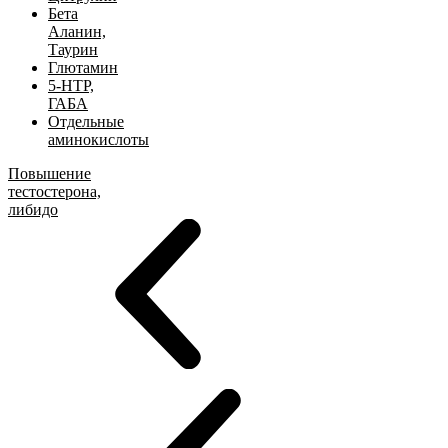
Бета
Аланин,
Таурин
Глютамин
5-HTP,
ГАБА
Отдельные
аминокислоты
Повышение
тестостерона,
либидо