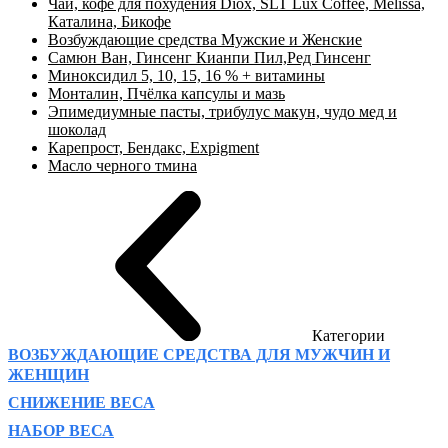
Чай, кофе для похудения Diox, SLT Lux Coffee, Melissa,
Каталина, Бикофе
Возбуждающие средства Мужские и Женские
Самюн Ван, Гинсенг Кианпи Пил,Ред Гинсенг
Миноксидил 5, 10, 15, 16 % + витамины
Монталин, Пчёлка капсулы и мазь
Эпимедиумные пасты, трибулус макун, чудо мед и
шоколад
Карепрост, Бендакс, Expigment
Масло черного тмина
Категории
ВОЗБУЖДАЮЩИЕ СРЕДСТВА ДЛЯ МУЖЧИН И
ЖЕНЩИН
СНИЖЕНИЕ ВЕСА
НАБОР ВЕСА