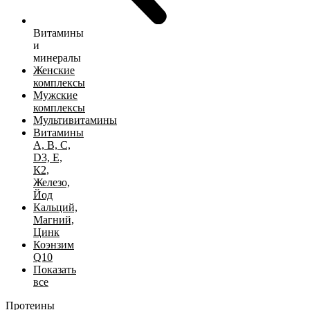
Витамины
и
минералы
Женские
комплексы
Мужские
комплексы
Мультивитамины
Витамины
А, B, C,
D3, Е,
К2,
Железо,
Йод
Кальций,
Магний,
Цинк
Коэнзим
Q10
Показать
все
Протеины