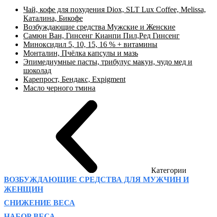
Чай, кофе для похудения Diox, SLT Lux Coffee, Melissa,
Каталина, Бикофе
Возбуждающие средства Мужские и Женские
Самюн Ван, Гинсенг Кианпи Пил,Ред Гинсенг
Миноксидил 5, 10, 15, 16 % + витамины
Монталин, Пчёлка капсулы и мазь
Эпимедиумные пасты, трибулус макун, чудо мед и
шоколад
Карепрост, Бендакс, Expigment
Масло черного тмина
Категории
ВОЗБУЖДАЮЩИЕ СРЕДСТВА ДЛЯ МУЖЧИН И
ЖЕНЩИН
СНИЖЕНИЕ ВЕСА
НАБОР ВЕСА