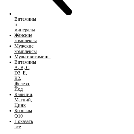
Витамины
и
минералы
Женские
комплексы
Мужские
комплексы
Мультивитамины
Витамины
А, B, C,
D3, Е,
К2,
Железо,
Йод
Кальций,
Магний,
Цинк
Коэнзим
Q10
Показать
все