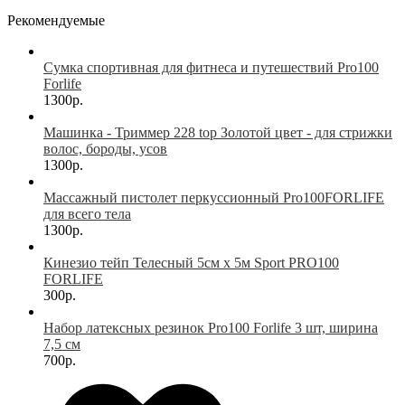
Рекомендуемые
Сумка спортивная для фитнеса и путешествий Pro100
Forlife
1300р.
Машинка - Триммер 228 top Золотой цвет - для стрижки
волос, бороды, усов
1300р.
Массажный пистолет перкуссионный Pro100FORLIFE
для всего тела
1300р.
Кинезио тейп Телесный 5см х 5м Sport PRO100
FORLIFE
300р.
Набор латексных резинок Pro100 Forlife 3 шт, ширина
7,5 см
700р.