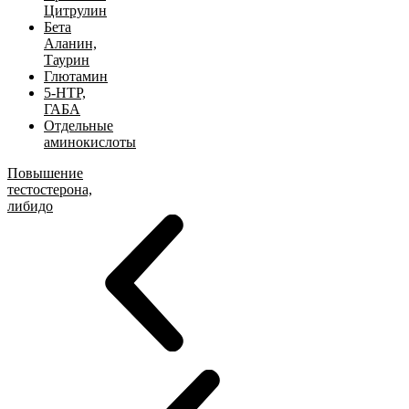
Цитрулин
Бета
Аланин,
Таурин
Глютамин
5-HTP,
ГАБА
Отдельные
аминокислоты
Повышение
тестостерона,
либидо