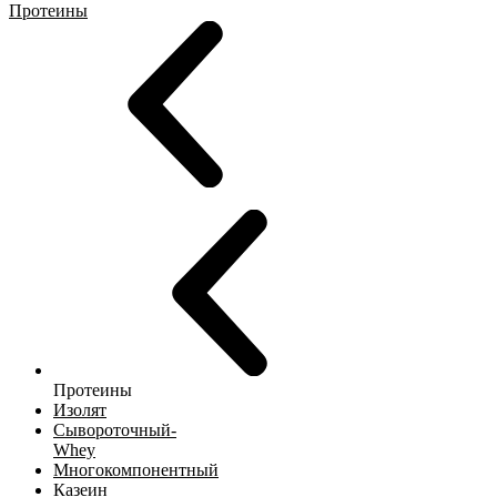
Протеины
Протеины
Изолят
Сывороточный-
Whey
Многокомпонентный
Казеин