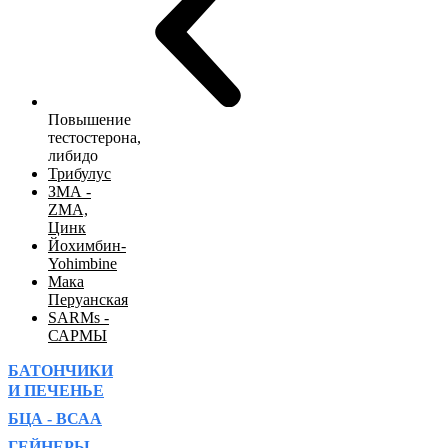
Повышение
тестостерона,
либидо
Трибулус
ЗМА -
ZMA,
Цинк
Йохимбин-
Yohimbine
Мака
Перуанская
SARMs -
САРМЫ
БАТОНЧИКИ
И ПЕЧЕНЬЕ
БЦА - ВСАА
ГЕЙНЕРЫ