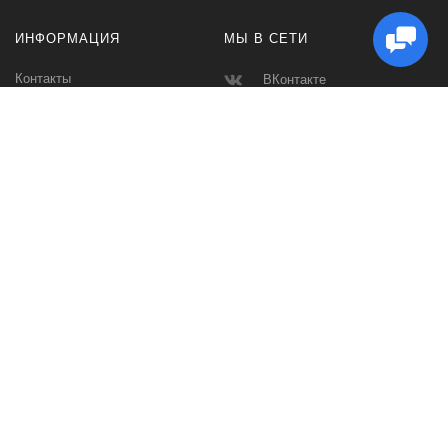
ИНФОРМАЦИЯ
МЫ В СЕТИ
Контакты
ВКонтакте
Доставка и Оплата
Телеграмм
Производители
Макс
Карта сайта
Instagram
Ватсап
Спортивное питание и аксессуары для спорта, фитнес одежда,
сумки, эспандеры, кинезио тейпы, массажеры Склад в СПБ. Низкие
цены от производителя. Доставка по России