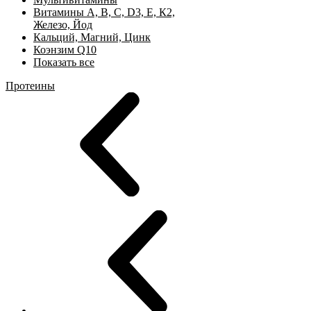
Витамины А, B, C, D3, Е, К2,
Железо, Йод
Кальций, Магний, Цинк
Коэнзим Q10
Показать все
Протеины