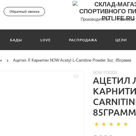
Обратный звонок
Производители
Контакты
БАДЫ
LOVE
РАСПРОДАЖА
ЦЕЛИ
н
Ацетил Л Карнитин NOW Acetyl L-Carnitine Powder 3oz, 85грамм
NOW FOODS
АЦЕТИЛ 
КАРНИТИ
CARNITIN
85ГРАМ