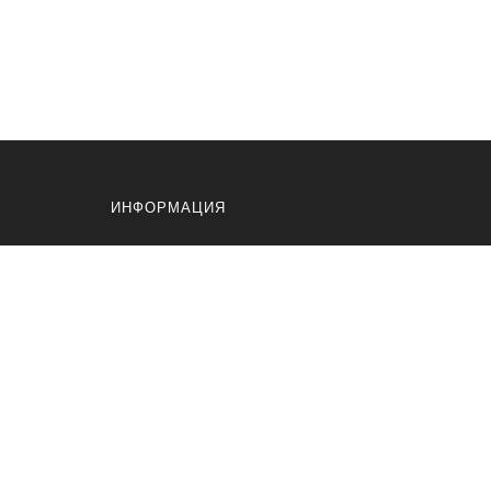
ИНФОРМАЦИЯ
Контакты
Доставка и Оплата
Производители
фитнес
сажеры
Карта сайта
оставка