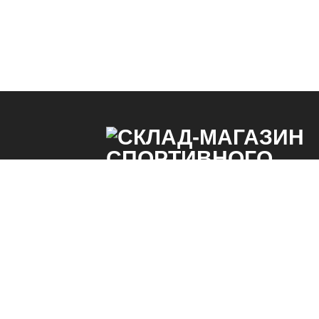
Спортивное питание и аксессуары для спорта, 
одежда, сумки, эспандеры, кинезио тейпы, мас
Склад в СПБ. Низкие цены от производителя. Д
по России