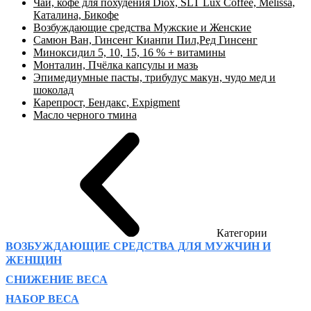
Чай, кофе для похудения Diox, SLT Lux Coffee, Melissa,
Каталина, Бикофе
Возбуждающие средства Мужские и Женские
Самюн Ван, Гинсенг Кианпи Пил,Ред Гинсенг
Миноксидил 5, 10, 15, 16 % + витамины
Монталин, Пчёлка капсулы и мазь
Эпимедиумные пасты, трибулус макун, чудо мед и
шоколад
Карепрост, Бендакс, Expigment
Масло черного тмина
Категории
ВОЗБУЖДАЮЩИЕ СРЕДСТВА ДЛЯ МУЖЧИН И
ЖЕНЩИН
СНИЖЕНИЕ ВЕСА
НАБОР ВЕСА