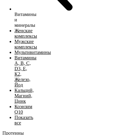
Витамины
и
минералы
Женские
комплексы
Мужские
комплексы
Мультивитамины
Витамины
А, B, C,
D3, Е,
К2,
Железо,
Йод
Кальций,
Магний,
Цинк
Коэнзим
Q10
Показать
все
Протеины