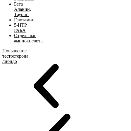
Бета
Аланин,
Таурин
Глютамин
5-HTP,
ГАБА
Отдельные
аминокислоты
Повышение
тестостерона,
либидо