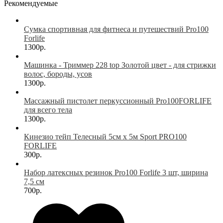
Рекомендуемые
Сумка спортивная для фитнеса и путешествий Pro100
Forlife
1300р.
Машинка - Триммер 228 top Золотой цвет - для стрижки
волос, бороды, усов
1300р.
Массажный пистолет перкуссионный Pro100FORLIFE
для всего тела
1300р.
Кинезио тейп Телесный 5см х 5м Sport PRO100
FORLIFE
300р.
Набор латексных резинок Pro100 Forlife 3 шт, ширина
7,5 см
700р.