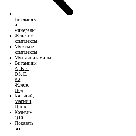
Витамины
и
минералы
Женские
комплексы
Мужские
комплексы
Мультивитамины
Витамины
А, B, C,
D3, Е,
К2,
Железо,
Йод
Кальций,
Магний,
Цинк
Коэнзим
Q10
Показать
все