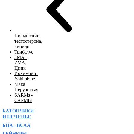
Повышение
тестостерона,
либидо
Трибулус
ЗМА -
ZMA,
Цинк
Йохимбин-
Yohimbine
Мака
Перуанская
SARMs -
САРМЫ
БАТОНЧИКИ
И ПЕЧЕНЬЕ
БЦА - ВСАА
ГЕЙНЕРЫ