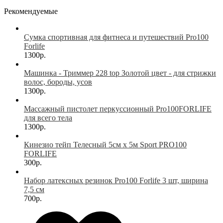
Рекомендуемые
Сумка спортивная для фитнеса и путешествий Pro100
Forlife
1300р.
Машинка - Триммер 228 top Золотой цвет - для стрижки
волос, бороды, усов
1300р.
Массажный пистолет перкуссионный Pro100FORLIFE
для всего тела
1300р.
Кинезио тейп Телесный 5см х 5м Sport PRO100
FORLIFE
300р.
Набор латексных резинок Pro100 Forlife 3 шт, ширина
7,5 см
700р.