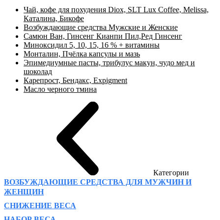
Чай, кофе для похудения Diox, SLT Lux Coffee, Melissa,
Каталина, Бикофе
Возбуждающие средства Мужские и Женские
Самюн Ван, Гинсенг Кианпи Пил,Ред Гинсенг
Миноксидил 5, 10, 15, 16 % + витамины
Монталин, Пчёлка капсулы и мазь
Эпимедиумные пасты, трибулус макун, чудо мед и
шоколад
Карепрост, Бендакс, Expigment
Масло черного тмина
Категории
ВОЗБУЖДАЮЩИЕ СРЕДСТВА ДЛЯ МУЖЧИН И
ЖЕНЩИН
СНИЖЕНИЕ ВЕСА
НАБОР ВЕСА