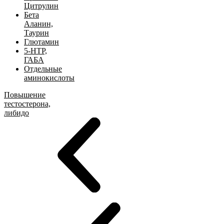
Цитрулин
Бета
Аланин,
Таурин
Глютамин
5-HTP,
ГАБА
Отдельные
аминокислоты
Повышение
тестостерона,
либидо