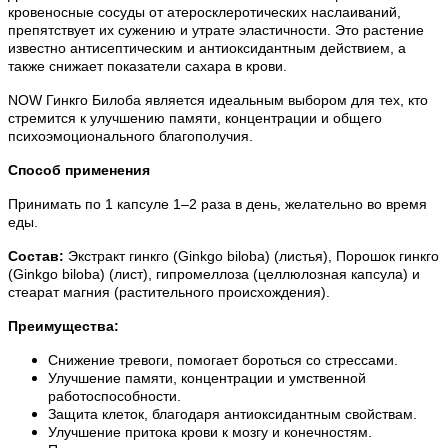
кровеносные сосуды от атеросклеротических наслаиваний,
препятствует их сужению и утрате эластичности. Это растение
известно антисептическим и антиоксидантным действием, а
также снижает показатели сахара в крови.
NOW Гинкго Билоба является идеальным выбором для тех, кто
стремится к улучшению памяти, концентрации и общего
психоэмоционального благополучия.
Способ применения
Принимать по 1 капсуле 1–2 раза в день, желательно во время
еды.
Состав:
Экстракт гинкго (Ginkgo biloba) (листья), Порошок гинкго
(Ginkgo biloba) (лист), гипромеллоза (целлюлозная капсула) и
стеарат магния (растительного происхождения).
Преимущества:
Снижение тревоги, помогает бороться со стрессами.
Улучшение памяти, концентрации и умственной
работоспособности.
Защита клеток, благодаря антиоксидантным свойствам.
Улучшение притока крови к мозгу и конечностям.