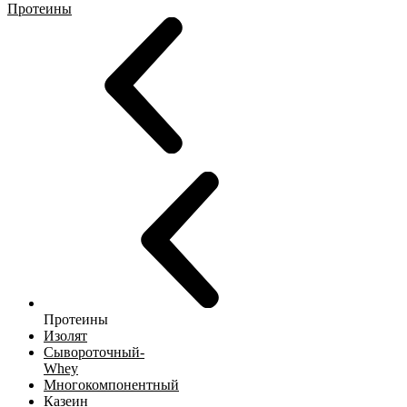
Протеины
Протеины
Изолят
Сывороточный-
Whey
Многокомпонентный
Казеин