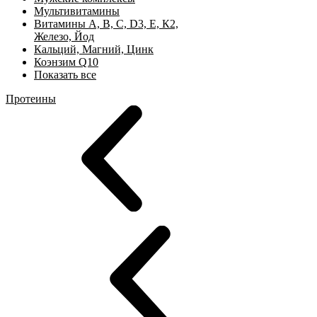
Мультивитамины
Витамины А, B, C, D3, Е, К2,
Железо, Йод
Кальций, Магний, Цинк
Коэнзим Q10
Показать все
Протеины