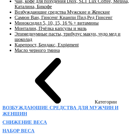
Чай, кофе для похудения Diox, SLT Lux Coffee, Melissa,
Каталина, Бикофе
Возбуждающие средства Мужские и Женские
Самюн Ван, Гинсенг Кианпи Пил,Ред Гинсенг
Миноксидил 5, 10, 15, 16 % + витамины
Монталин, Пчёлка капсулы и мазь
Эпимедиумные пасты, трибулус макун, чудо мед и
шоколад
Карепрост, Бендакс, Expigment
Масло черного тмина
Категории
ВОЗБУЖДАЮЩИЕ СРЕДСТВА ДЛЯ МУЖЧИН И
ЖЕНЩИН
СНИЖЕНИЕ ВЕСА
НАБОР ВЕСА