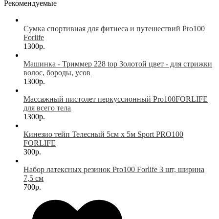
Рекомендуемые
Сумка спортивная для фитнеса и путешествий Pro100
Forlife
1300р.
Машинка - Триммер 228 top Золотой цвет - для стрижки
волос, бороды, усов
1300р.
Массажный пистолет перкуссионный Pro100FORLIFE
для всего тела
1300р.
Кинезио тейп Телесный 5см х 5м Sport PRO100
FORLIFE
300р.
Набор латексных резинок Pro100 Forlife 3 шт, ширина
7,5 см
700р.