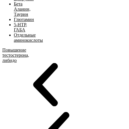
Бета
Аланин,
Таурин
Глютамин
5-HTP,
ГАБА
Отдельные
аминокислоты
Повышение
тестостерона,
либидо