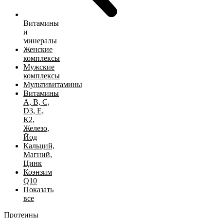
Витамины
и
минералы
Женские
комплексы
Мужские
комплексы
Мультивитамины
Витамины
А, B, C,
D3, Е,
К2,
Железо,
Йод
Кальций,
Магний,
Цинк
Коэнзим
Q10
Показать
все
Протеины