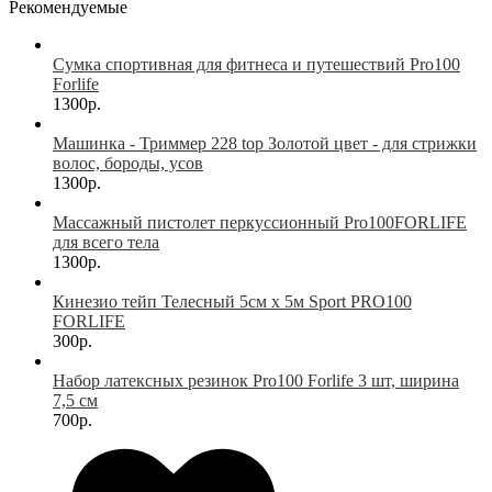
Рекомендуемые
Сумка спортивная для фитнеса и путешествий Pro100
Forlife
1300р.
Машинка - Триммер 228 top Золотой цвет - для стрижки
волос, бороды, усов
1300р.
Массажный пистолет перкуссионный Pro100FORLIFE
для всего тела
1300р.
Кинезио тейп Телесный 5см х 5м Sport PRO100
FORLIFE
300р.
Набор латексных резинок Pro100 Forlife 3 шт, ширина
7,5 см
700р.