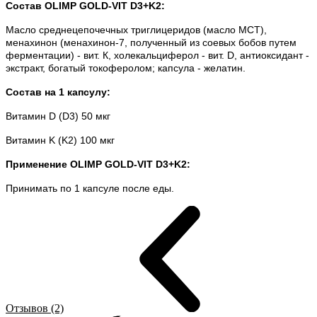
Состав OLIMP GOLD-VIT D3+K2
:
Масло среднецепочечных триглицеридов (масло MCT),
менахинон (менахинон-7, полученный из соевых бобов путем
ферментации) - вит. К, холекальциферол - вит. D, антиоксидант -
экстракт, богатый токоферолом; капсула - желатин.
Состав на 1 капсулу:
Витамин D (D3) 50 мкг
Витамин K (K2) 100 мкг
Применение OLIMP GOLD-VIT D3+K2
:
Принимать по 1 капсуле после еды.
Отзывов (2)