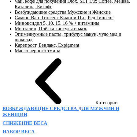
Чай, кофе для похудения Diox, SLT Lux Coffee, Melissa,
Каталина, Бикофе
Возбуждающие средства Мужские и Женские
Самюн Ван, Гинсенг Кианпи Пил,Ред Гинсенг
Миноксидил 5, 10, 15, 16 % + витамины
Монталин, Пчёлка капсулы и мазь
Эпимедиумные пасты, трибулус макун, чудо мед и
шоколад
Карепрост, Бендакс, Expigment
Масло черного тмина
Категории
ВОЗБУЖДАЮЩИЕ СРЕДСТВА ДЛЯ МУЖЧИН И
ЖЕНЩИН
СНИЖЕНИЕ ВЕСА
НАБОР ВЕСА