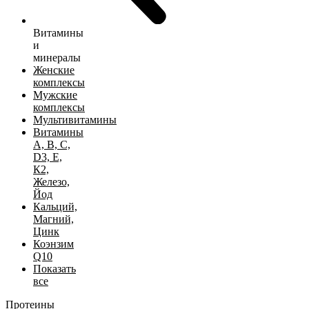
Витамины
и
минералы
Женские
комплексы
Мужские
комплексы
Мультивитамины
Витамины
А, B, C,
D3, Е,
К2,
Железо,
Йод
Кальций,
Магний,
Цинк
Коэнзим
Q10
Показать
все
Протеины