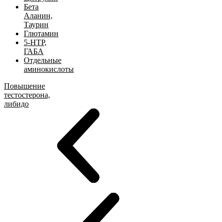
Бета
Аланин,
Таурин
Глютамин
5-HTP,
ГАБА
Отдельные
аминокислоты
Повышение
тестостерона,
либидо