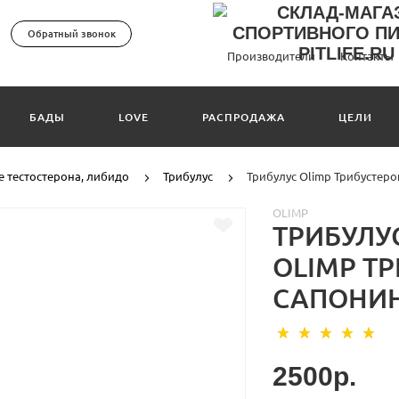
Обратный звонок
Производители
Контакты
БАДЫ
LOVE
РАСПРОДАЖА
ЦЕЛИ
 тестостерона, либидо
Трибулус
Трибулус Olimp Трибустеро
OLIMP
ТРИБУЛУ
OLIMP Т
САПОНИН
2500р.