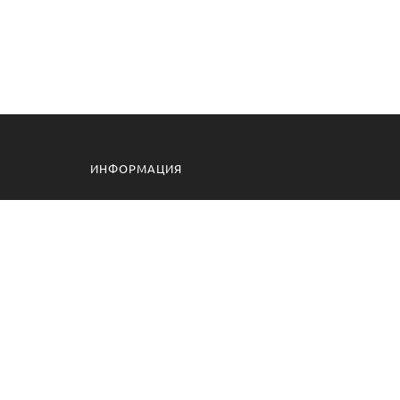
ИНФОРМАЦИЯ
Контакты
Доставка и Оплата
Производители
фитнес
ссажеры
Карта сайта
оставка