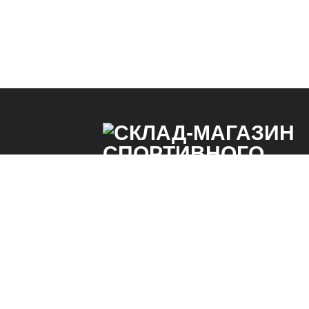
Спортивное питание и аксессуары для спорта, 
одежда, сумки, эспандеры, кинезио тейпы, ма
Склад в СПБ. Низкие цены от производителя. Д
по России