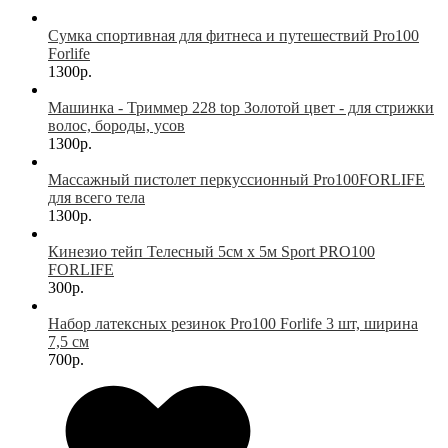
Сумка спортивная для фитнеса и путешествий Pro100
Forlife
1300р.
Машинка - Триммер 228 top Золотой цвет - для стрижки
волос, бороды, усов
1300р.
Массажный пистолет перкуссионный Pro100FORLIFE
для всего тела
1300р.
Кинезио тейп Телесный 5см х 5м Sport PRO100
FORLIFE
300р.
Набор латексных резинок Pro100 Forlife 3 шт, ширина
7,5 см
700р.