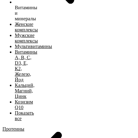
Витамины
и
минералы
Женские
комплексы
Мужские
комплексы
Мультивитамины
Витамины
А, B, C,
D3, Е,
К2,
Железо,
Йод
Кальций,
Магний,
Цинк
Коэнзим
Q10
Показать
все
Протеины