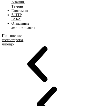
Аланин,
Таурин
Глютамин
5-HTP,
ГАБА
Отдельные
аминокислоты
Повышение
тестостерона,
либидо