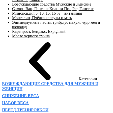
Возбуждающие средства Мужские и Женские
Самюн Ван, Гинсенг Кианпи Пил,Ред Гинсенг
Миноксидил 5, 10, 15, 16 % + витамины
Монталин, Пчёлка капсулы и мазь
Эпимедиумные пасты, трибулус макун, чудо мед и
шоколад
Карепрост, Бендакс, Expigment
Масло черного тмина
Категории
ВОЗБУЖДАЮЩИЕ СРЕДСТВА ДЛЯ МУЖЧИН И
ЖЕНЩИН
СНИЖЕНИЕ ВЕСА
НАБОР ВЕСА
ПЕРЕД ТРЕНИРОВКОЙ