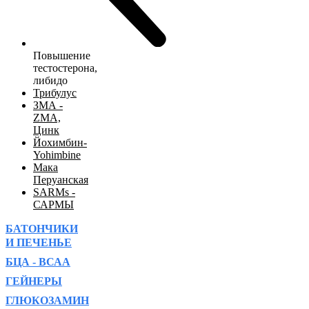
Повышение
тестостерона,
либидо
Трибулус
ЗМА -
ZMA,
Цинк
Йохимбин-
Yohimbine
Мака
Перуанская
SARMs -
САРМЫ
БАТОНЧИКИ
И ПЕЧЕНЬЕ
БЦА - ВСАА
ГЕЙНЕРЫ
ГЛЮКОЗАМИН