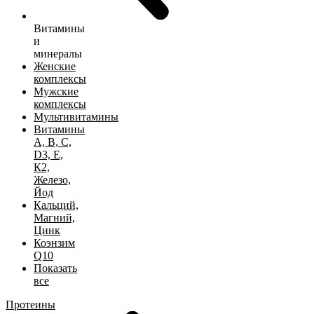
Витамины
и
минералы
Женские
комплексы
Мужские
комплексы
Мультивитамины
Витамины
А, B, C,
D3, Е,
К2,
Железо,
Йод
Кальций,
Магний,
Цинк
Коэнзим
Q10
Показать
все
Протеины