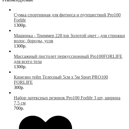
Сумка спортивная для фитнеса и путешествий Pro100
Forlife
1300р.
Машинка - Триммер 228 top Золотой цвет - для стрижки
волос, бороды, усов
1300р.
Массажный пистолет перкуссионный Pro100FORLIFE
для всего тела
1300р.
Кинезио тейп Телесный 5см х 5м Sport PRO100
FORLIFE
300р.
Набор латексных резинок Pro100 Forlife 3 шт, ширина
7,5 см
700р.