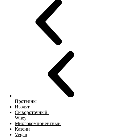
Протеины
Изолят
Сывороточный-
Whey
Многокомпонентный
Казеин
Vegan