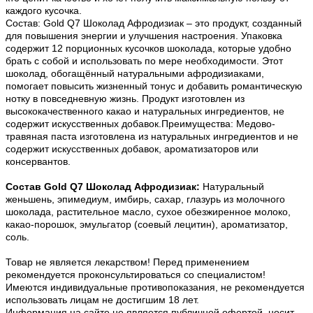
каждого кусочка.
Состав: Gold Q7 Шоколад Афродизиак – это продукт, созданный
для повышения энергии и улучшения настроения. Упаковка
содержит 12 порционных кусочков шоколада, которые удобно
брать с собой и использовать по мере необходимости. Этот
шоколад, обогащённый натуральными афродизиаками,
помогает повысить жизненный тонус и добавить романтическую
нотку в повседневную жизнь. Продукт изготовлен из
высококачественного какао и натуральных ингредиентов, не
содержит искусственных добавок.Преимущества: Медово-
травяная паста изготовлена из натуральных ингредиентов и не
содержит искусственных добавок, ароматизаторов или
консервантов.
Состав
Gold Q7 Шоколад Афродизиак
:
Натуральный
женьшень, эпимедиум, имбирь, сахар, глазурь из молочного
шоколада, растительное масло, сухое обезжиренное молоко,
какао-порошок, эмульгатор (соевый лецитин), ароматизатор,
соль.
Товар не является лекарством! Перед применением
рекомендуется проконсультироваться со специалистом!
Имеются индивидуальные противопоказания, не рекомендуется
использовать лицам не достигшим 18 лет.
Информация на сайте не является публичной офертой, носит