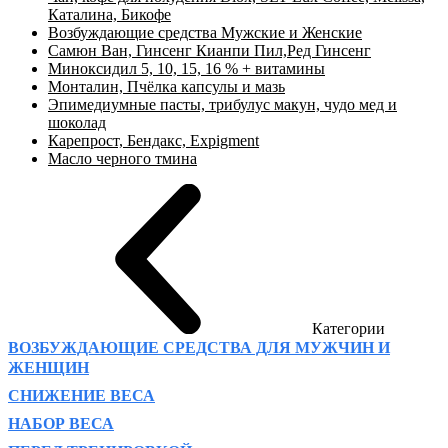
Каталина, Бикофе
Возбуждающие средства Мужские и Женские
Самюн Ван, Гинсенг Кианпи Пил,Ред Гинсенг
Миноксидил 5, 10, 15, 16 % + витамины
Монталин, Пчёлка капсулы и мазь
Эпимедиумные пасты, трибулус макун, чудо мед и
шоколад
Карепрост, Бендакс, Expigment
Масло черного тмина
Категории
ВОЗБУЖДАЮЩИЕ СРЕДСТВА ДЛЯ МУЖЧИН И
ЖЕНЩИН
СНИЖЕНИЕ ВЕСА
НАБОР ВЕСА