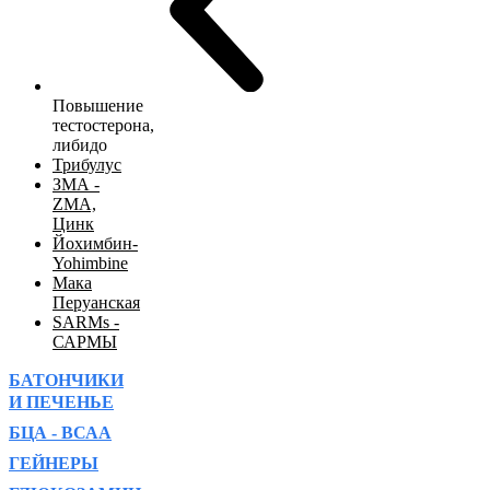
Повышение
тестостерона,
либидо
Трибулус
ЗМА -
ZMA,
Цинк
Йохимбин-
Yohimbine
Мака
Перуанская
SARMs -
САРМЫ
БАТОНЧИКИ
И ПЕЧЕНЬЕ
БЦА - ВСАА
ГЕЙНЕРЫ