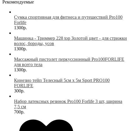
Рекомендуемые
Сумка спортивная для фитнеса и путешествий Pro100
Forlife
1300р.
Машинка - Триммер 228 top Золотой цвет - для стрижки
волос, бороды, усов
1300р.
Массажный пистолет перкуссионный Pro100FORLIFE
для всего тела
1300р.
Кинезио тейп Телесный 5см х 5м Sport PRO100
FORLIFE
300р.
Набор латексных резинок Pro100 Forlife 3 шт, ширина
7,5 см
700р.