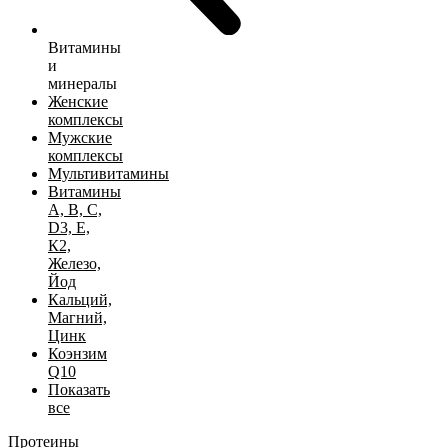
Витамины
и
минералы
Женские
комплексы
Мужские
комплексы
Мультивитамины
Витамины
А, B, C,
D3, Е,
К2,
Железо,
Йод
Кальций,
Магний,
Цинк
Коэнзим
Q10
Показать
все
Протеины