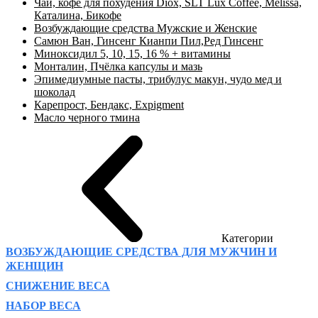
Чай, кофе для похудения Diox, SLT Lux Coffee, Melissa,
Каталина, Бикофе
Возбуждающие средства Мужские и Женские
Самюн Ван, Гинсенг Кианпи Пил,Ред Гинсенг
Миноксидил 5, 10, 15, 16 % + витамины
Монталин, Пчёлка капсулы и мазь
Эпимедиумные пасты, трибулус макун, чудо мед и
шоколад
Карепрост, Бендакс, Expigment
Масло черного тмина
Категории
ВОЗБУЖДАЮЩИЕ СРЕДСТВА ДЛЯ МУЖЧИН И
ЖЕНЩИН
СНИЖЕНИЕ ВЕСА
НАБОР ВЕСА