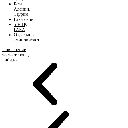
Бета
Аланин,
Таурин
Глютамин
5-HTP,
ГАБА
Отдельные
аминокислоты
Повышение
тестостерона,
либидо