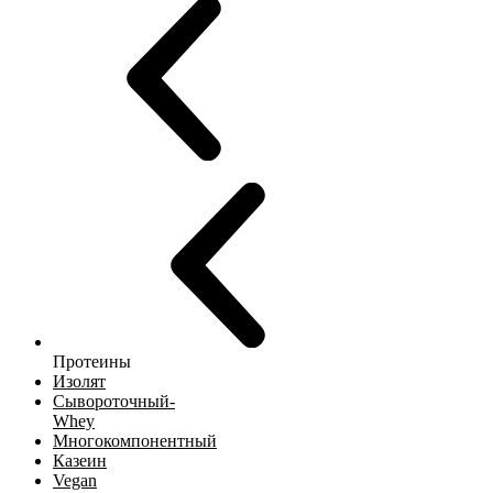
Протеины
Изолят
Сывороточный-
Whey
Многокомпонентный
Казеин
Vegan