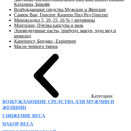
Каталина, Бикофе
Возбуждающие средства Мужские и Женские
Самюн Ван, Гинсенг Кианпи Пил,Ред Гинсенг
Миноксидил 5, 10, 15, 16 % + витамины
Монталин, Пчёлка капсулы и мазь
Эпимедиумные пасты, трибулус макун, чудо мед и
шоколад
Карепрост, Бендакс, Expigment
Масло черного тмина
Категории
ВОЗБУЖДАЮЩИЕ СРЕДСТВА ДЛЯ МУЖЧИН И
ЖЕНЩИН
СНИЖЕНИЕ ВЕСА
НАБОР ВЕСА