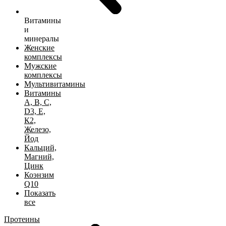
Витамины
и
минералы
Женские
комплексы
Мужские
комплексы
Мультивитамины
Витамины
А, B, C,
D3, Е,
К2,
Железо,
Йод
Кальций,
Магний,
Цинк
Коэнзим
Q10
Показать
все
Протеины