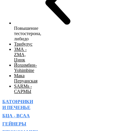
Повышение
тестостерона,
либидо
Трибулус
ЗМА -
ZMA,
Цинк
Йохимбин-
Yohimbine
Мака
Перуанская
SARMs -
САРМЫ
БАТОНЧИКИ
И ПЕЧЕНЬЕ
БЦА - ВСАА
ГЕЙНЕРЫ