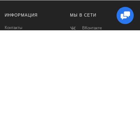
ИНФОРМАЦИЯ
МЫ В СЕТИ
Контакты
ВКонтакте
Доставка и Оплата
Телеграмм
Производители
Макс
Карта сайта
Instagram
Ватсап
Спортивное питание и аксессуары для спорта, фитнес одежда,
сумки, эспандеры, кинезио тейпы, массажеры Склад в СПБ. Низкие