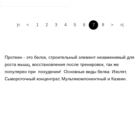
|<
<
1
2
3
4
5
6
7
8
>
>|
Протеин - это белок, строительный элемент незаменимый для
роста мышц, восстановления после тренировок, так же
популярен при похудении! Основные виды белка: Изолят,
Сывороточный концентрат, Мультикомпонентный и Казеин.