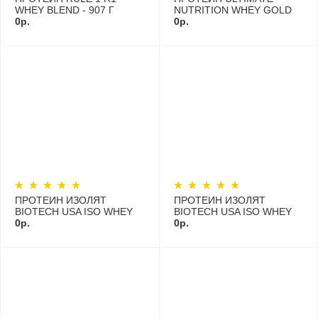
WHEY BLEND - 907 Г
NUTRITION WHEY GOLD
0р.
2270 Г
0р.
ПРОТЕИН ИЗОЛЯТ
ПРОТЕИН ИЗОЛЯТ
BIOTECH USA ISO WHEY
BIOTECH USA ISO WHEY
ZERO 500 Г
0р.
ZERO 908 Г
0р.