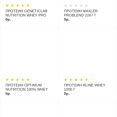
ПРОТЕИН GENETICLAB
ПРОТЕИН MAXLER
NUTRITION WHEY PRO
PROBLEND 2267 Г
1000 Г
0р.
0р.
ПРОТЕИН OPTIMUM
ПРОТЕИН RLINE WHEY
NUTRITION 100% WHEY
1000 Г
GOLD STANDARD 10LB -
0р.
0р.
4500 Г