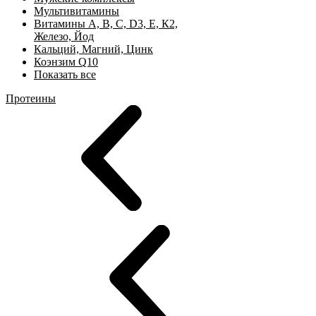
Мультивитамины
Витамины А, B, C, D3, Е, К2,
Железо, Йод
Кальций, Магний, Цинк
Коэнзим Q10
Показать все
Протеины