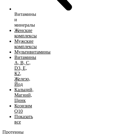
Витамины
и
минералы
Женские
комплексы
Мужские
комплексы
Мультивитамины
Витамины
А, B, C,
D3, Е,
К2,
Железо,
Йод
Кальций,
Магний,
Цинк
Коэнзим
Q10
Показать
все
Протеины