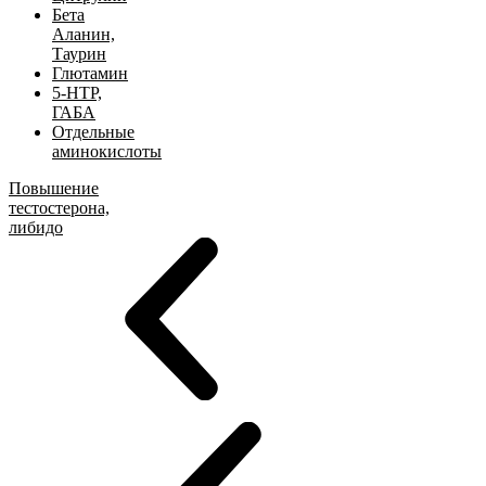
Бета
Аланин,
Таурин
Глютамин
5-HTP,
ГАБА
Отдельные
аминокислоты
Повышение
тестостерона,
либидо