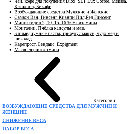
Чай, кофе для похудения Diox, SLT Lux Coffee, Melissa,
Каталина, Бикофе
Возбуждающие средства Мужские и Женские
Самюн Ван, Гинсенг Кианпи Пил,Ред Гинсенг
Миноксидил 5, 10, 15, 16 % + витамины
Монталин, Пчёлка капсулы и мазь
Эпимедиумные пасты, трибулус макун, чудо мед и
шоколад
Карепрост, Бендакс, Expigment
Масло черного тмина
Категории
ВОЗБУЖДАЮЩИЕ СРЕДСТВА ДЛЯ МУЖЧИН И
ЖЕНЩИН
СНИЖЕНИЕ ВЕСА
НАБОР ВЕСА