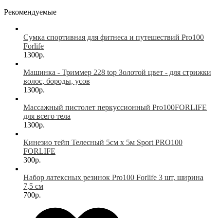
Рекомендуемые
Сумка спортивная для фитнеса и путешествий Pro100
Forlife
1300р.
Машинка - Триммер 228 top Золотой цвет - для стрижки
волос, бороды, усов
1300р.
Массажный пистолет перкуссионный Pro100FORLIFE
для всего тела
1300р.
Кинезио тейп Телесный 5см х 5м Sport PRO100
FORLIFE
300р.
Набор латексных резинок Pro100 Forlife 3 шт, ширина
7,5 см
700р.