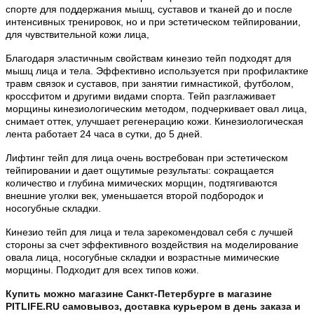
спорте для поддержания мышц, суставов и тканей до и после
интенсивных тренировок, но и при эстетическом тейпировании,
для чувствительной кожи лица,
Благодаря эластичным свойствам кинезио тейп подходят для
мышц лица и тела. Эффективно используется при профилактике
травм связок и суставов, при занятии гимнастикой, футболом,
кроссфитом и другими видами спорта. Тейп разглаживает
морщины кинезиологическим методом, подчеркивает овал лица,
снимает оттек, улучшает регенерацию кожи. Кинезиологическая
лента работает 24 часа в сутки, до 5 дней.
Лифтинг
тейп для лица очень востребован при эстетическом
тейпировании и дает ощутимые результаты: сокращается
количество и глубина мимических морщин, подтягиваются
внешние уголки век, уменьшается второй подбородок и
носогубные складки.
Кинезио тейп для лица и тела зарекомендовал себя с лучшей
стороны за счет эффективного воздействия на моделирование
овала лица, носогубные складки и возрастные мимические
морщины. Подходит для всех типов кожи.
Купить можно магазине Санкт-Петербурге в магазине
PITLIFE.RU самовывоз, доставка курьером в день заказа и