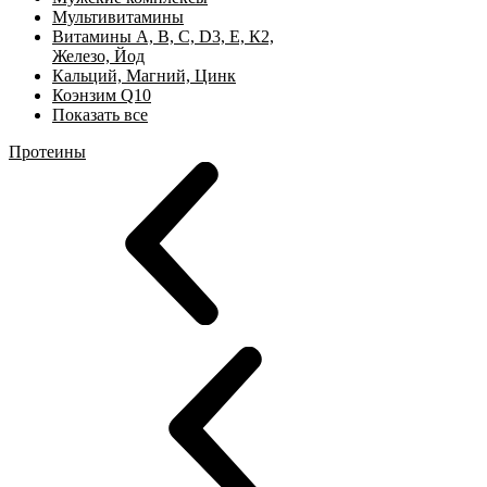
Мультивитамины
Витамины А, B, C, D3, Е, К2,
Железо, Йод
Кальций, Магний, Цинк
Коэнзим Q10
Показать все
Протеины