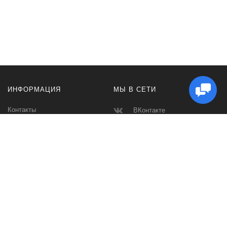
ИНФОРМАЦИЯ
МЫ В СЕТИ
Контакты
ВКонтакте
Доставка и Оплата
Телеграмм
Производители
Макс
Карта сайта
Instagram
Ватсап