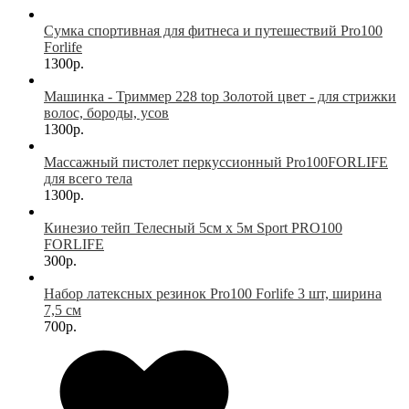
Сумка спортивная для фитнеса и путешествий Pro100
Forlife
1300р.
Машинка - Триммер 228 top Золотой цвет - для стрижки
волос, бороды, усов
1300р.
Массажный пистолет перкуссионный Pro100FORLIFE
для всего тела
1300р.
Кинезио тейп Телесный 5см х 5м Sport PRO100
FORLIFE
300р.
Набор латексных резинок Pro100 Forlife 3 шт, ширина
7,5 см
700р.