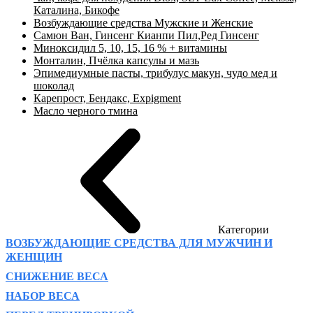
Каталина, Бикофе
Возбуждающие средства Мужские и Женские
Самюн Ван, Гинсенг Кианпи Пил,Ред Гинсенг
Миноксидил 5, 10, 15, 16 % + витамины
Монталин, Пчёлка капсулы и мазь
Эпимедиумные пасты, трибулус макун, чудо мед и
шоколад
Карепрост, Бендакс, Expigment
Масло черного тмина
Категории
ВОЗБУЖДАЮЩИЕ СРЕДСТВА ДЛЯ МУЖЧИН И
ЖЕНЩИН
СНИЖЕНИЕ ВЕСА
НАБОР ВЕСА