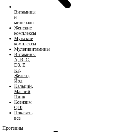
Витамины
и
минералы
Женские
комплексы
Мужские
комплексы
Мультивитамины
Витамины
А, B, C,
D3, Е,
К2,
Железо,
Йод
Кальций,
Магний,
Цинк
Коэнзим
Q10
Показать
все
Протеины