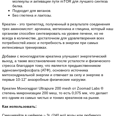
молекулы и активации пути mTOR для лучшего синтеза
белка.
Подходит для веганов.
Без глютена и лактозы.
Креатин - это трипептид, полученный в результате соединения
трех аминокислот: аргинина, метионина и глицина, который наш
организм способен синтезировать на уровне печени, но не
всегда в количестве, достаточном для удовлетворения всех
потребностей.износ и потребность в энергии при самых
интенсивных тренировках.
Добавки с моногидратом креатина улучшают энергетический
выход, а также восстановление после усталости и физического
стресса благодаря тому, что является предшественником
аденозинтрифосфата (АТФ), основного источника
митохондриальной энергии и отвечает за силу и энергию в
первые 10-12” анаэробные физические нагрузки.
Креатин Моногидрат Ultrapure 200 mesh от Zoomad Labs ®
степень микронизации 200 меш, то есть 0,075 мм, что делает
его одним из самых чистых и тонких креатинов на рынке.
Как использовать:
Смешивайте в шейкере ~ 3г. (240 мл) воды или любимого