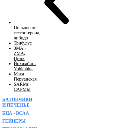
Повышение
тестостерона,
либидо
Трибулус
ЗМА -
ZMA,
Цинк
Йохимбин-
Yohimbine
Мака
Перуанская
SARMs -
САРМЫ
БАТОНЧИКИ
И ПЕЧЕНЬЕ
БЦА - ВСАА
ГЕЙНЕРЫ