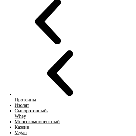
Протеины
Изолят
Сывороточный-
Whey
Многокомпонентный
Казеин
Vegan