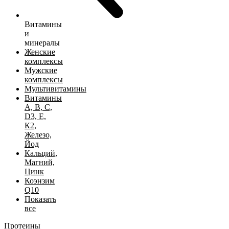
Витамины
и
минералы
Женские
комплексы
Мужские
комплексы
Мультивитамины
Витамины
А, B, C,
D3, Е,
К2,
Железо,
Йод
Кальций,
Магний,
Цинк
Коэнзим
Q10
Показать
все
Протеины