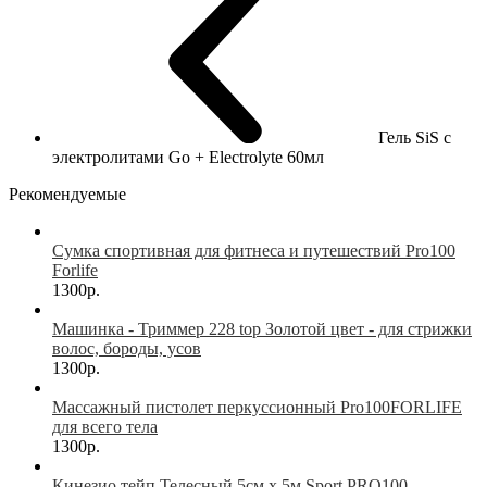
Гель SiS с
электролитами Go + Electrolyte 60мл
Рекомендуемые
Сумка спортивная для фитнеса и путешествий Pro100
Forlife
1300р.
Машинка - Триммер 228 top Золотой цвет - для стрижки
волос, бороды, усов
1300р.
Массажный пистолет перкуссионный Pro100FORLIFE
для всего тела
1300р.
Кинезио тейп Телесный 5см х 5м Sport PRO100