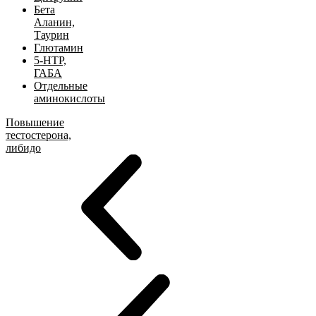
Бета
Аланин,
Таурин
Глютамин
5-HTP,
ГАБА
Отдельные
аминокислоты
Повышение
тестостерона,
либидо