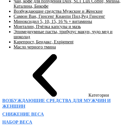
Чай, кофе для похудения Diox, SLT Lux Coffee, Melissa,
Каталина, Бикофе
Возбуждающие средства Мужские и Женские
Самюн Ван, Гинсенг Кианпи Пил,Ред Гинсенг
Миноксидил 5, 10, 15, 16 % + витамины
Монталин, Пчёлка капсулы и мазь
Эпимедиумные пасты, трибулус макун, чудо мед и
шоколад
Карепрост, Бендакс, Expigment
Масло черного тмина
Категории
ВОЗБУЖДАЮЩИЕ СРЕДСТВА ДЛЯ МУЖЧИН И
ЖЕНЩИН
СНИЖЕНИЕ ВЕСА
НАБОР ВЕСА