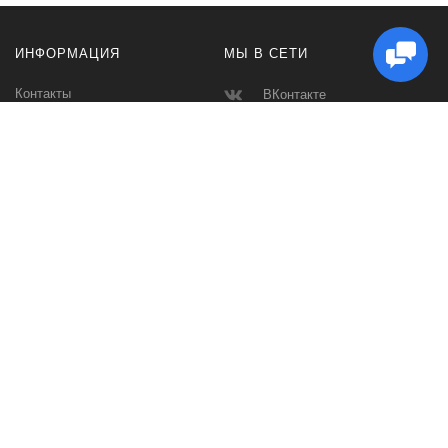
ИНФОРМАЦИЯ
МЫ В СЕТИ
Контакты
ВКонтакте
Доставка и Оплата
Телеграмм
Производители
Макс
Карта сайта
Instagram
Ватсап
Спортивное питание и аксессуары для спорта, фитнес одежда,
сумки, эспандеры, кинезио тейпы, массажеры Склад в СПБ. Низкие