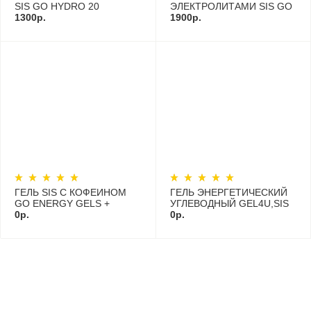
SIS GO HYDRO 20
ЭЛЕКТРОЛИТАМИ SIS GO
ТАБЛЕТОК
1300р.
ELECTROLYTE POWDER
1900р.
500 ГРАММ
ГЕЛЬ SIS C КОФЕИНОМ
ГЕЛЬ ЭНЕРГЕТИЧЕСКИЙ
GO ENERGY GELS +
УГЛЕВОДНЫЙ GEL4U,SIS
CAFFEINE 60 МЛ
0р.
60МЛ
0р.