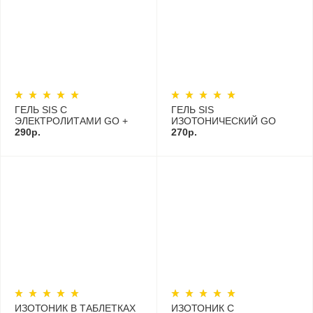
ГЕЛЬ SIS С
ГЕЛЬ SIS
ЭЛЕКТРОЛИТАМИ GO +
ИЗОТОНИЧЕСКИЙ GO
ELECTROLYTE 60МЛ
290р.
ISOTONIC ENERGY
270р.
УГЛЕВОДНЫЙ 60МЛ
ИЗОТОНИК В ТАБЛЕТКАХ
ИЗОТОНИК С