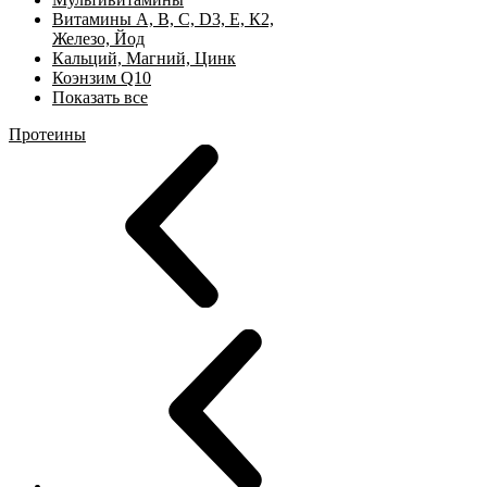
Витамины А, B, C, D3, Е, К2,
Железо, Йод
Кальций, Магний, Цинк
Коэнзим Q10
Показать все
Протеины