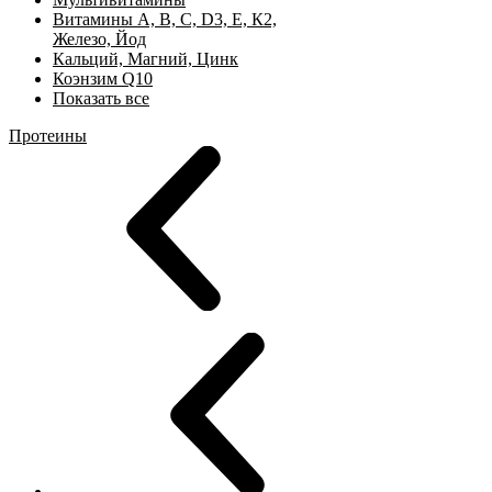
Витамины А, B, C, D3, Е, К2,
Железо, Йод
Кальций, Магний, Цинк
Коэнзим Q10
Показать все
Протеины