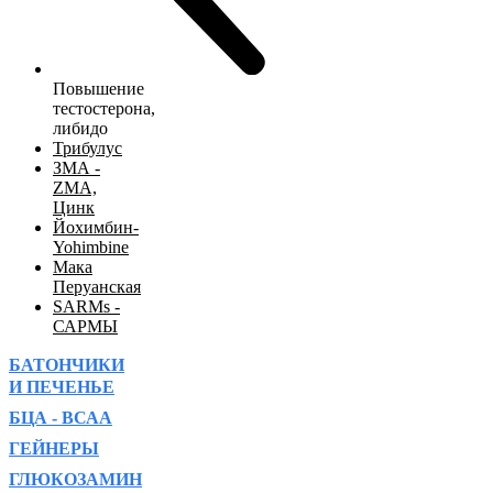
Повышение
тестостерона,
либидо
Трибулус
ЗМА -
ZMA,
Цинк
Йохимбин-
Yohimbine
Мака
Перуанская
SARMs -
САРМЫ
БАТОНЧИКИ
И ПЕЧЕНЬЕ
БЦА - ВСАА
ГЕЙНЕРЫ
ГЛЮКОЗАМИН