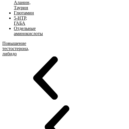
Аланин,
Таурин
Глютамин
5-HTP,
ГАБА
Отдельные
аминокислоты
Повышение
тестостерона,
либидо