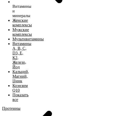
Витамины
и
минералы
Женские
комплексы
Мужские
комплексы
Мультивитамины
Витамины
А, B, C,
D3, Е,
К2,
Железо,
Йод
Кальций,
Магний,
Цинк
Коэнзим
Q10
Показать
все
Протеины