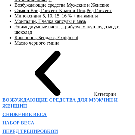
Возбуждающие средства Мужские и Женские
Самюн Ван, Гинсенг Кианпи Пил,Ред Гинсенг
Миноксидил 5, 10, 15, 16 % + витамины
Монталин, Пчёлка капсулы и мазь
Эпимедиумные пасты, трибулус макун, чудо мед и
шоколад
Карепрост, Бендакс, Expigment
Масло черного тмина
Категории
ВОЗБУЖДАЮЩИЕ СРЕДСТВА ДЛЯ МУЖЧИН И
ЖЕНЩИН
СНИЖЕНИЕ ВЕСА
НАБОР ВЕСА
ПЕРЕД ТРЕНИРОВКОЙ