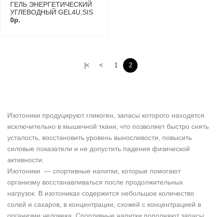
ГЕЛЬ ЭНЕРГЕТИЧЕСКИЙ
УГЛЕВОДНЫЙ GEL4U,SIS
60МЛ
0р.
|<
<
1
2
Изотоники продуцируют гликоген, запасы которого находятся
исключительно в мышечной ткани, что позволяет быстро снять
усталость, восстановить уровень выносливости, повысить
силовые показатели и не допустить падения физической
активности.
Изотоники — спортивные напитки, которые помогают
организму восстанавливаться после продолжительных
нагрузок. В изотониках содержится небольшое количество
солей и сахаров, в концентрации, схожей с концентрацией в
организме человека. Спортивные напитки пополняют запасы